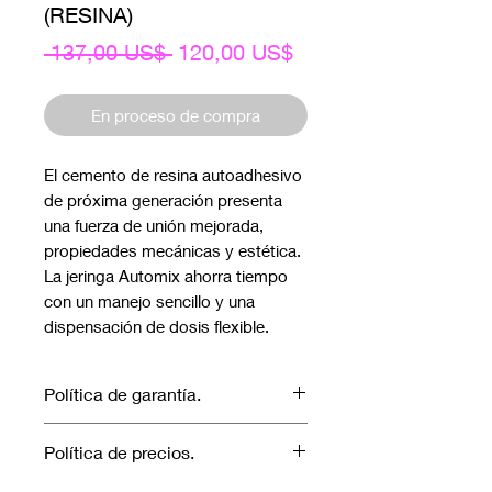
(RESINA)
Precio
Precio
 137,00 US$ 
120,00 US$
de
oferta
En proceso de compra
El cemento de resina autoadhesivo
de próxima generación presenta
una fuerza de unión mejorada,
propiedades mecánicas y estética.
La jeringa Automix ahorra tiempo
con un manejo sencillo y una
dispensación de dosis flexible.
Política de garantía.
No aplica garantía.
Política de precios.