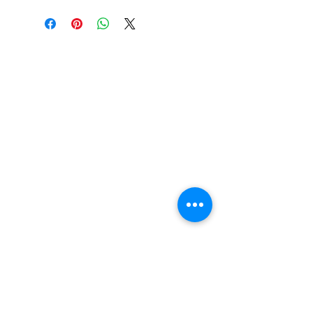
Los precios marcados inlcuyen
descuento para pagos efectuados
únicamente con transferencia
bancaria o en efectivo.
Visítanos.
En el sur de Quito: Sibambe y Harry
Robinson.
En el norte de Quito: Carcelén, Calle E y
Calle N85B
Contáctanos:
Por Whatsapp al número:
Norte: +593 996 911 000
Sur:
+593 987 872 334
O a través de nuestro correo electrónico:
vadent.ec@gmail.com
Y síguenos en nuestras redes sociales para