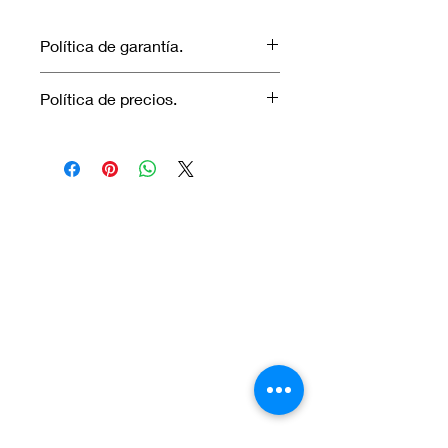
Política de garantía.
No aplica garantía.
Política de precios.
Los precios marcados inlcuyen
descuento para pagos efectuados
únicamente con transferencia
bancaria o en efectivo.
Visítanos.
En el sur de Quito: Sibambe y Harry
Robinson.
En el norte de Quito: Carcelén, Calle E y
Calle N85B
Contáctanos:
Por Whatsapp al número: