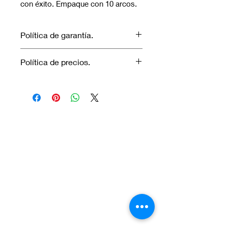
con éxito. Empaque con 10 arcos.
Política de garantía.
No aplica garantía.
Política de precios.
Los precios marcados inlcuyen
descuento para pagos efectuados
únicamente con transferencia
bancaria o en efectivo.
Visítanos.
En el sur de Quito: Sibambe y Harry
Robinson.
En el norte de Quito: Carcelén, Calle E y
Calle N85B
Contáctanos: