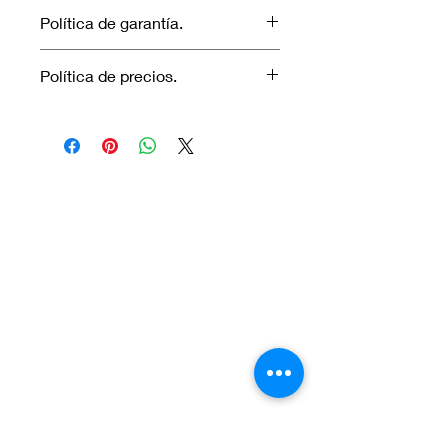
Política de garantía.
No aplica garantía.
Política de precios.
Los precios marcados inlcuyen
descuento para pagos efectuados
únicamente con transferencia
bancaria o en efectivo.
Visítanos.
En el sur de Quito: Sibambe y Harry
Robinson.
En el norte de Quito: Carcelén, Calle E y
Calle N85B
Contáctanos:
Por Whatsapp al número:
Norte: +593 996 911 000