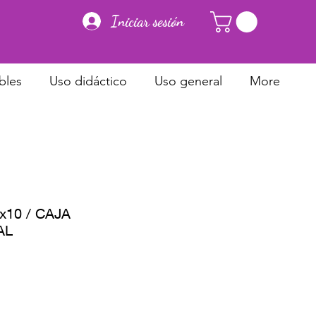
Iniciar sesión
bles
Uso didáctico
Uso general
More
x10 / CAJA
AL
cio