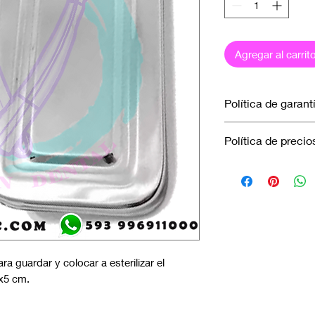
Agregar al carrit
Política de garant
No aplica garantía.
Política de precio
Los precios marcad
efectuados únicamen
en efectivo.
ra guardar y colocar a esterilizar el
x5 cm.