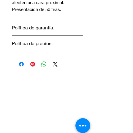
afecten una cara proximal.
Presentación de 50 tiras.
Política de garantía.
No aplica garantía.
Política de precios.
Los precios marcados inlcuyen
descuento para pagos efectuados
únicamente con transferencia
bancaria o en efectivo.
Visítanos.
En el sur de Quito: Sibambe y Harry
Robinson.
En el norte de Quito: Carcelén, Calle E y
Calle N85B
Contáctanos: