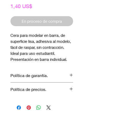
Precio
1,40 US$
En proceso de compra
Cera para modelar en barra, de 
superficie lisa, adhesiva al modelo, 
fácil de raspar, sin contracción. 
Ideal para uso estudiantil. 
Presentación en barra individual.
Política de garantía.
No aplica garantía.
Política de precios.
Los precios marcados inlcuyen
descuento para pagos efectuados
únicamente con transferencia
bancaria o en efectivo.