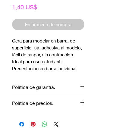
Precio
1,40 US$
En proceso de compra
Cera para modelar en barra, de 
superficie lisa, adhesiva al modelo, 
fácil de raspar, sin contracción. 
Ideal para uso estudiantil. 
Presentación en barra individual.
Política de garantía.
No aplica garantía.
Política de precios.
Los precios marcados inlcuyen
descuento para pagos efectuados
únicamente con transferencia
bancaria o en efectivo.