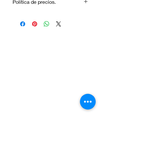
Política de precios.
Los precios marcados inlcuyen
descuento para pagos efectuados
únicamente con transferencia
bancaria o en efectivo.
Visítanos.
En el sur de Quito: Sibambe y Harry
Robinson.
En el norte de Quito: Carcelén, Calle E y
Calle N85B
Contáctanos:
Por Whatsapp al número:
Norte: +593 996 911 000
Sur:
+593 987 872 334
O a través de nuestro correo electrónico:
vadent.ec@gmail.com