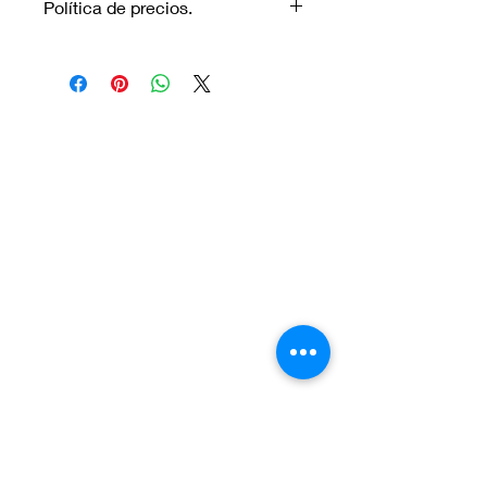
Política de precios.
Los precios marcados inlcuyen
descuento para pagos efectuados
únicamente con transferencia
bancaria o en efectivo.
Visítanos.
En el sur de Quito: Sibambe y Harry
Robinson.
En el norte de Quito: Carcelén, Calle E y
Calle N85B
Contáctanos:
Por Whatsapp al número:
Norte: +593 996 911 000
Sur:
+593 987 872 334
O a través de nuestro correo electrónico:
vadent.ec@gmail.com