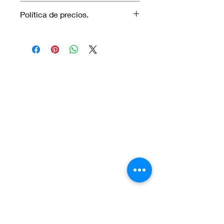
No aplica garantía.
Política de precios.
Los precios marcados inlcuyen
descuento para pagos efectuados
únicamente con transferencia
bancaria o en efectivo.
Visítanos.
En el sur de Quito: Sibambe y Harry
Robinson.
En el norte de Quito: Carcelén, Calle E y
Calle N85B
Contáctanos:
Por Whatsapp al número:
Norte: +593 996 911 000
Sur:
+593 987 872 334
O a través de nuestro correo electrónico: