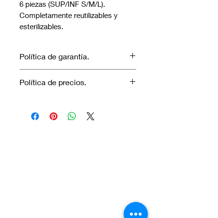
6 piezas (SUP/INF S/M/L).
Completamente reutilizables y
esterilizables.
Política de garantía.
No aplica garantía.
Política de precios.
Los precios marcados inlcuyen
descuento para pagos efectuados
únicamente con transferencia
bancaria o en efectivo.
Visítanos.
En el sur de Quito: Sibambe y Harry
Robinson.
En el norte de Quito: Carcelén, Calle E y
Calle N85B