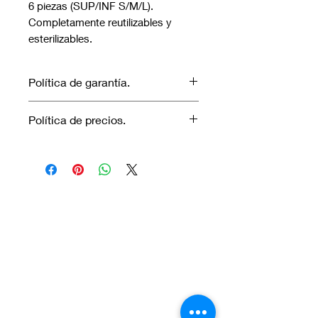
6 piezas (SUP/INF S/M/L).
Completamente reutilizables y
esterilizables.
Política de garantía.
No aplica garantía.
Política de precios.
Los precios marcados inlcuyen
descuento para pagos efectuados
únicamente con transferencia
bancaria o en efectivo.
Visítanos.
En el sur de Quito: Sibambe y Harry
Robinson.
En el norte de Quito: Carcelén, Calle E y
Calle N85B