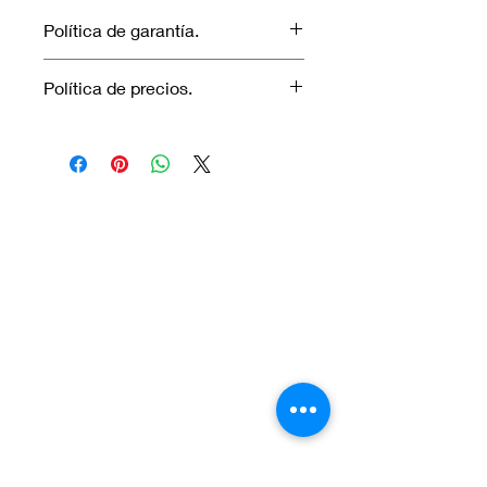
Política de garantía.
No aplica garantía.
Política de precios.
Los precios marcados inlcuyen
descuento para pagos efectuados
únicamente con transferencia
bancaria o en efectivo.
Visítanos.
En el sur de Quito: Sibambe y Harry
Robinson.
En el norte de Quito: Carcelén, Calle E y
Calle N85B
Contáctanos:
Por Whatsapp al número:
Norte: +593 996 911 000