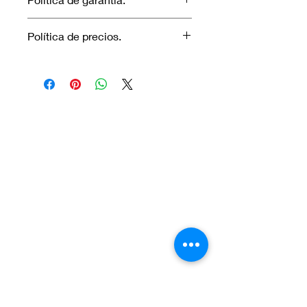
No aplica garantía.
Política de precios.
Los precios marcados inlcuyen
descuento para pagos efectuados
únicamente con transferencia
bancaria o en efectivo.
Visítanos.
En el sur de Quito: Sibambe y Harry
Robinson.
En el norte de Quito: Carcelén, Calle E y
Calle N85B
Contáctanos:
Por Whatsapp al número:
Norte: +593 996 911 000
Sur:
+593 987 872 334