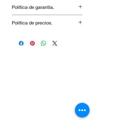
Política de garantía.
No aplica garantía.
Política de precios.
Los precios marcados inlcuyen
descuento para pagos efectuados
únicamente con transferencia
bancaria o en efectivo.
Visítanos.
En el sur de Quito: Sibambe y Harry
Robinson.
En el norte de Quito: Carcelén, Calle E y
Calle N85B
Contáctanos:
Por Whatsapp al número:
Norte: +593 996 911 000