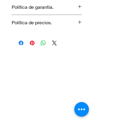
Política de garantía.
No aplica garantía.
Política de precios.
Los precios marcados inlcuyen
descuento para pagos efectuados
únicamente con transferencia
bancaria o en efectivo.
Visítanos.
En el sur de Quito: Sibambe y Harry
Robinson.
En el norte de Quito: Carcelén, Calle E y
Calle N85B
Contáctanos:
Por Whatsapp al número:
Norte: +593 996 911 000