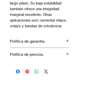
largo plazo. Su baja solubilidad 
también ofrece una integridad 
marginal excelente. Otras 
aplicaciones son: cementar inlays, 
onlays y bandas de ortodoncia
Política de garantía.
No aplica garantía.
Política de precios.
Los precios marcados inlcuyen
descuento para pagos efectuados
únicamente con transferencia
bancaria o en efectivo.
Visítanos.
En el sur de Quito: Sibambe y Harry
Robinson.
En el norte de Quito: Carcelén, Calle E y
Calle N85B