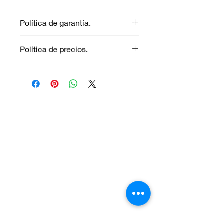
Política de garantía.
No aplica garantía.
Política de precios.
Los precios marcados inlcuyen
descuento para pagos efectuados
únicamente con transferencia
bancaria o en efectivo.
Visítanos.
En el sur de Quito: Sibambe y Harry
Robinson.
En el norte de Quito: Carcelén, Calle E y
Calle N85B
Contáctanos:
Por Whatsapp al número: