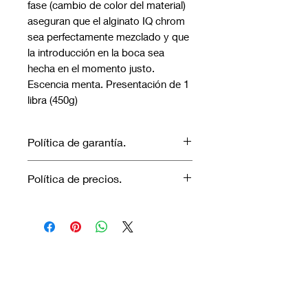
fase (cambio de color del material) 
aseguran que el alginato IQ chrom 
sea perfectamente mezclado y que 
la introducción en la boca sea 
hecha en el momento justo. 
Escencia menta. Presentación de 1 
libra (450g)
Política de garantía.
No aplica garantía.
Política de precios.
Los precios marcados inlcuyen
descuento para pagos efectuados
únicamente con transferencia
bancaria o en efectivo.
Visítanos.
En el sur de Quito: Sibambe y Harry
Robinson.