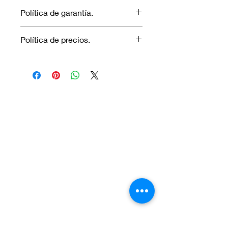
Política de garantía.
No aplica garantía.
Política de precios.
Los precios marcados inlcuyen
descuento para pagos efectuados
únicamente con transferencia
bancaria o en efectivo.
Visítanos.
En el sur de Quito: Sibambe y Harry
Robinson.
En el norte de Quito: Carcelén, Calle E y
Calle N85B
Contáctanos:
Por Whatsapp al número:
Norte: +593 996 911 000