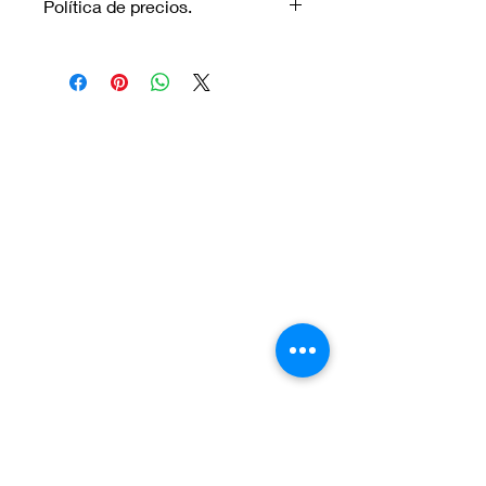
Política de precios.
Los precios marcados inlcuyen
descuento para pagos efectuados
únicamente con transferencia
bancaria o en efectivo.
Visítanos.
En el sur de Quito: Sibambe y Harry
Robinson.
En el norte de Quito: Carcelén, Calle E y
Calle N85B
Contáctanos:
Por Whatsapp al número:
Norte: +593 996 911 000
Sur:
+593 987 872 334
O a través de nuestro correo electrónico:
vadent.ec@gmail.com