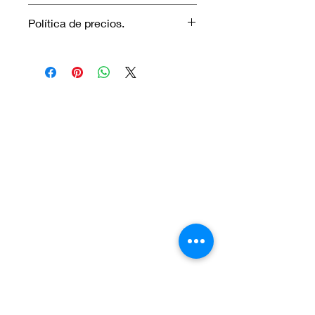
No aplica garantía.
Política de precios.
Los precios marcados inlcuyen
descuento para pagos efectuados
únicamente con transferencia
bancaria o en efectivo.
Visítanos.
En el sur de Quito: Sibambe y Harry
Robinson.
En el norte de Quito: Carcelén, Calle E y
Calle N85B
Contáctanos:
Por Whatsapp al número:
Norte: +593 996 911 000
Sur:
+593 987 872 334
O a través de nuestro correo electrónico: