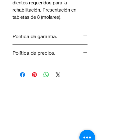
dientes requeridos para la
rehabilitación. Presentación en
tabletas de 8 (molares).
Política de garantía.
No aplica garantía.
Política de precios.
Los precios marcados inlcuyen
descuento para pagos efectuados
únicamente con transferencia
bancaria o en efectivo.
Visítanos.
En el sur de Quito: Sibambe y Harry
Robinson.
En el norte de Quito: Carcelén, Calle E y
Calle N85B