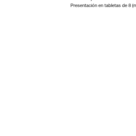
Presentación en tabletas de 8 (m
Visítanos.
En el sur de Quito: Sibambe y Harry Robinson.
En el norte de Quito: Carcelén, Calle E y Calle N85B
Ubicaciones