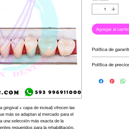
Agregar al carrit
Política de garant
No aplica garantía.
Política de precio
Los precios marcad
efectuados únicamen
en efectivo.
 gingival + capa de incisal) ofrecen las
que más se adaptan al mercado para el
lita una selección más exacta de la
entes requeridos para la rehabilitación.