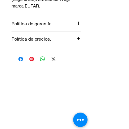
marca EUFAR.
Política de garantía.
No aplica garantía.
Política de precios.
Los precios marcados inlcuyen
descuento para pagos efectuados
únicamente con transferencia
Visítanos.
bancaria o en efectivo.
En el sur de Quito: Sibambe y Harry
Robinson.
En el norte de Quito: Carcelén, Calle E y
Calle N85B
Contáctanos: