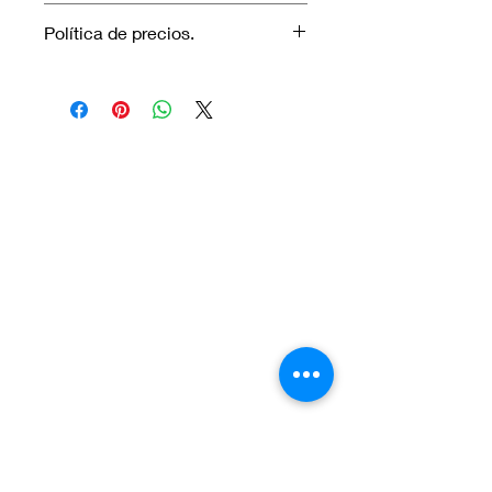
No aplica garantía.
Política de precios.
Los precios marcados inlcuyen
descuento para pagos efectuados
únicamente con transferencia
bancaria o en efectivo.
Visítanos.
En el sur de Quito: Sibambe y Harry
Robinson.
En el norte de Quito: Carcelén, Calle E y
Calle N85B
Contáctanos:
Por Whatsapp al número:
Norte: +593 996 911 000
Sur:
+593 987 872 334
O a través de nuestro correo electrónico: