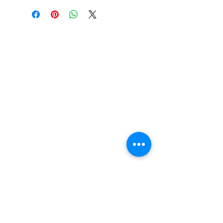
descuento para pagos efectuados
únicamente con transferencia
bancaria o en efectivo.
Visítanos.
En el sur de Quito: Sibambe y Harry
Robinson.
En el norte de Quito: Carcelén, Calle E y
Calle N85B
Contáctanos:
Por Whatsapp al número:
Norte: +593 996 911 000
Sur:
+593 987 872 334
O a través de nuestro correo electrónico:
vadent.ec@gmail.com
Y síguenos en nuestras redes sociales para
más información de nuestros productos y