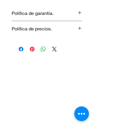
Política de garantía.
No aplica garantía.
Política de precios.
Los precios marcados inlcuyen
descuento para pagos efectuados
únicamente con transferencia
bancaria o en efectivo.
Visítanos.
En el sur de Quito: Sibambe y Harry
Robinson.
En el norte de Quito: Carcelén, Calle E y
Calle N85B
Contáctanos:
Por Whatsapp al número: