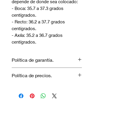
depende de donde sea colocado:
- Boca: 35.7 a 37.3 grados
centígrados.
- Recto: 36.2 a 37.7 grados
centígrados.
- Axila: 35.2 a 36.7 grados
centígrados.
Política de garantía.
No aplica garantía.
Política de precios.
Los precios marcados inlcuyen
descuento para pagos efectuados
únicamente con transferencia
bancaria o en efectivo.
Visítanos.
En el sur de Quito: Sibambe y Harry
Robinson.