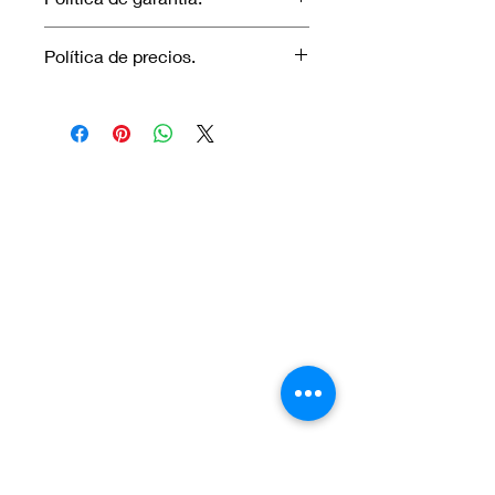
No aplica garantía.
Política de precios.
Los precios marcados inlcuyen
descuento para pagos efectuados
únicamente con transferencia
bancaria o en efectivo.
Visítanos.
En el sur de Quito: Sibambe y Harry
Robinson.
En el norte de Quito: Carcelén, Calle E y
Calle N85B
Contáctanos:
Por Whatsapp al número:
Norte: +593 996 911 000
Sur:
+593 987 872 334